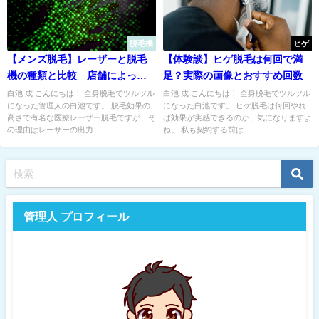
脱毛機
ヒゲ
【メンズ脱毛】レーザーと脱毛
【体験談】ヒゲ脱毛は何回で満
機の種類と比較 店舗によって
足？実際の画像とおすすめ回数
違います‼︎
白池 成 こんにちは！ 全身脱毛でツルツル
白池 成 こんにちは！ 全身脱毛でツルツル
になった管理人の白池です。 脱毛効果の
になった白池です。 ヒゲ脱毛は何回やれ
高さで有名な医療レーザー脱毛ですが、そ
ば効果が実感できるのか、気になりますよ
の理由はレーザーの出力...
ね。 私も契約する前は...
管理人 プロフィール