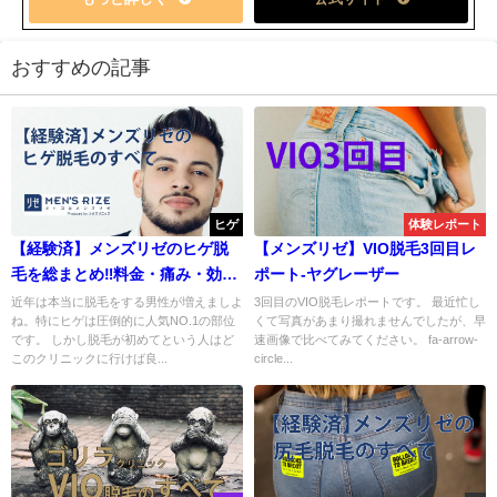
おすすめの記事
ヒゲ
体験レポート
【経験済】メンズリゼのヒゲ脱
【メンズリゼ】VIO脱毛3回目レ
毛を総まとめ‼︎料金・痛み・効果
ポート-ヤグレーザー
等
近年は本当に脱毛をする男性が増えましよ
3回目のVIO脱毛レポートです。 最近忙し
ね。特にヒゲは圧倒的に人気NO.1の部位
くて写真があまり撮れませんでしたが、早
です。 しかし脱毛が初めてという人はど
速画像で比べてみてください。 fa-arrow-
このクリニックに行けば良...
circle...