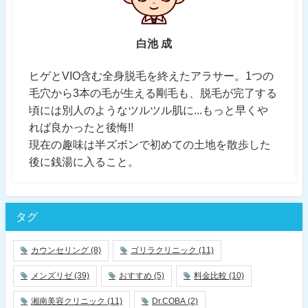
白池 成
ヒゲとVIO含む全身脱毛を終えたアラサー。1つの
毛穴から3本の毛が生える剛毛も、脱毛が完了する
頃には別人のようなツルツル肌に...もっと早くや
れば良かったと後悔!!
現在の趣味は半ズボンで初めての土地を散歩した
後に銭湯に入ること。
タグ
カウンセリング
(8)
ゴリラクリニック
(11)
メンズリゼ
(39)
おすすめ
(5)
料金比較
(10)
湘南美容クリニック
(11)
Dr.COBA
(2)