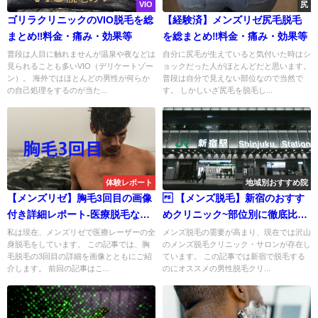
VIO
尻
ゴリラクリニックのVIO脱毛を総
【経験済】メンズリゼ尻毛脱毛
まとめ‼︎料金・痛み・効果等
を総まとめ‼︎料金・痛み・効果等
普段は人目に触れませんが温泉や夜などは
自分に尻毛が生えていると気付いた時はシ
見られることも多いVIO（デリケートゾー
ョックだった人がほとんどだと思います。
ン）。 海外ではほとんどの男性が何らか
普段は自分で見えない部位なので当然で
の自己処理をするのが当た...
す。 しかしいざ尻毛を脱毛し...
体験レポート
地域別おすすめ院
【メンズリゼ】胸毛3回目の画像
 【メンズ脱毛】新宿のおすす
付き詳細レポート-医療脱毛なの
めクリニック~部位別に徹底比
に無痛
較‼︎
私は現在、メンズリゼで医療レーザーの全
メンズ脱毛の需要が高まり、現在では沢山
身脱毛をしています。 この記事では、胸
のメンズ脱毛クリニック・サロンが存在し
毛脱毛の3回目の詳細を画像とともにご紹
ています。 この記事では新宿で脱毛する
介します。 前回の記事はこ...
のにオススメの男性脱毛クリ...