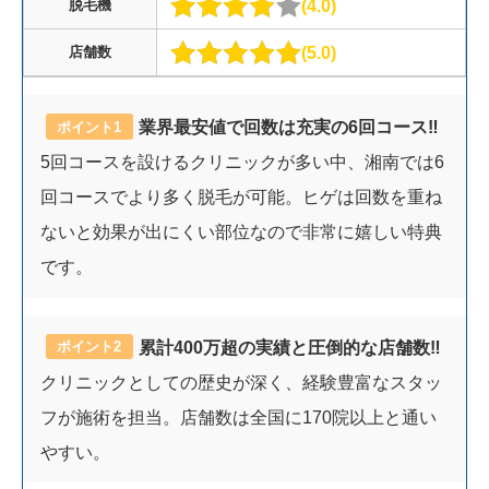
4.0
脱毛機
5.0
店舗数
業界最安値で回数は充実の6回コース‼︎
ポイント1
5回コースを設けるクリニックが多い中、湘南では6
回コースでより多く脱毛が可能。ヒゲは回数を重ね
ないと効果が出にくい部位なので非常に嬉しい特典
です。
累計400万超の実績と圧倒的な店舗数‼︎
ポイント2
クリニックとしての歴史が深く、経験豊富なスタッ
フが施術を担当。店舗数は全国に170院以上と通い
やすい。