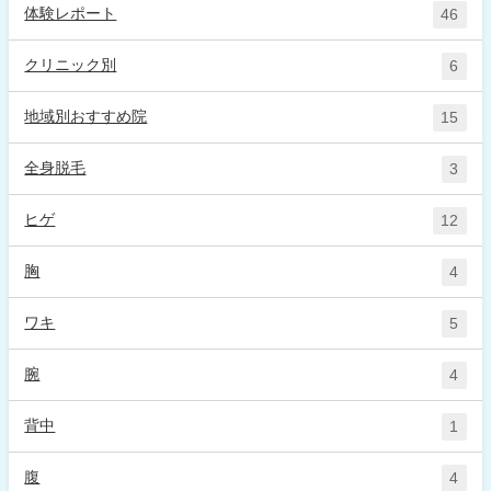
体験レポート
46
クリニック別
6
地域別おすすめ院
15
全身脱毛
3
ヒゲ
12
胸
4
ワキ
5
腕
4
背中
1
腹
4