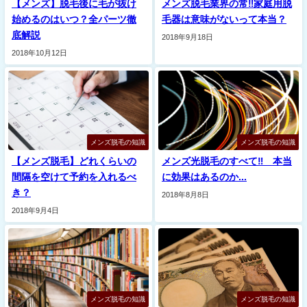
【メンズ】脱毛後に毛が抜け
メンズ脱毛業界の常‼︎家庭用脱
始めるのはいつ？全パーツ徹
毛器は意味がないって本当？
底解説
2018年9月18日
2018年10月12日
メンズ脱毛の知識
メンズ脱毛の知識
【メンズ脱毛】どれくらいの
メンズ光脱毛のすべて‼︎ 本当
間隔を空けて予約を入れるべ
に効果はあるのか...
き？
2018年8月8日
2018年9月4日
メンズ脱毛の知識
メンズ脱毛の知識