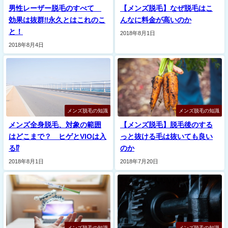
男性レーザー脱毛のすべて
【メンズ脱毛】なぜ脱毛はこ
効果は抜群‼︎永久とはこれのこ
んなに料金が高いのか
と！
2018年8月1日
2018年8月4日
メンズ脱毛の知識
メンズ脱毛の知識
メンズ全身脱毛、対象の範囲
【メンズ脱毛】脱毛後のする
はどこまで？ ヒゲとVIOは入
っと抜ける毛は抜いても良い
る⁉︎
のか
2018年8月1日
2018年7月20日
メンズ脱毛の知識
メンズ脱毛の知識