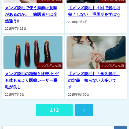
メンズ脱毛で使う麻酔は意味
【メンズ脱毛】１回で脱毛は
があるのか。 歯医者とは全
完了しない 毛周期を学ぼう
然違う‼︎
2018年7月4日
2018年7月19日
メンズ脱毛の知識
メンズ脱毛の知識
メンズ脱毛の種類と比較-ヒゲ
【メンズ脱毛】「永久脱毛」
も体も光より医療レーザー脱
の定義 知らない人多いで
毛が良し
す！
2018年7月3日
2018年6月30日
1 / 2