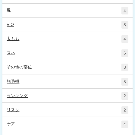
尻
4
VIO
8
太もも
4
スネ
6
その他の部位
3
脱毛機
5
ランキング
2
リスク
2
ケア
4