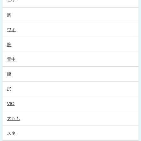
胸
ワキ
腕
背中
腹
尻
VIO
太もも
スネ