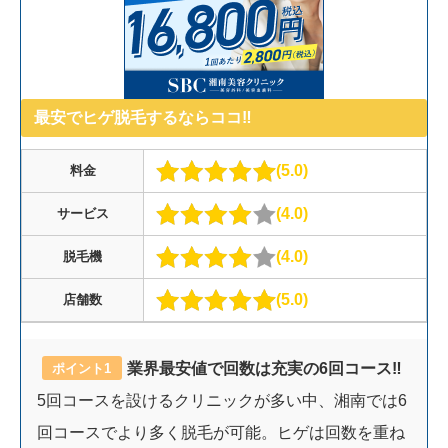
最安でヒゲ脱毛するならココ‼︎
5.0
料金
4.0
サービス
4.0
脱毛機
5.0
店舗数
業界最安値で回数は充実の6回コース‼︎
ポイント1
5回コースを設けるクリニックが多い中、湘南では6
回コースでより多く脱毛が可能。ヒゲは回数を重ね