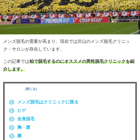
メンズ脱毛の需要が高まり、現在では沢山のメンズ脱毛クリニッ
ク・サロンが存在しています。
この記事では
柏で脱毛するのにオススメの男性脱毛クリニックを紹
介します。
目次
[
閉じる
]
メンズ脱毛はクリニックに限る
1
ヒゲ
2
全身脱毛
3
胸・腹
4
腕
5