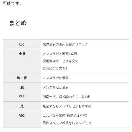
可能です。
まとめ
ヒゲ
業界最安の湘南美容クリニック
全身
メンズリゼと湘南の2択。
脱毛機やサービスを見て
自分に合う方を‼︎
胸・腹
メンズリゼが最安
腕
メンズリゼが最安
ワキ
湘南一択。¥1,000のうちに是非‼︎
足
足全体ならメンズリゼがおすすめ
VIO
コスパなら湘南(柏院では不可)
男性スタッフ希望ならメンズリゼ