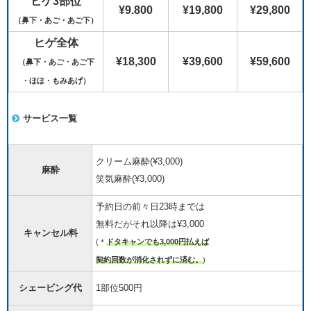
ヒゲ3部位
¥9.800
¥19,800
¥29,800
（鼻下・あご・あご下）
ヒゲ全体
¥18,300
¥39,600
¥59,600
（鼻下・あご・あご下
・ほほ・もみあげ）
サービス一覧
クリーム麻酔(¥3,000)
麻酔
笑気麻酔(¥3,000)
予約日の前々日23時までは
無料だがそれ以降は¥3,000
キャンセル料
(＊
ドタキャンでも3,000円払えば
契約回数が消化されずに済む。
)
シェービング代
1部位500円