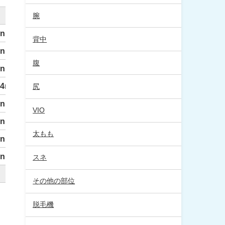
波長
腕
5nm
背中
0nm
腹
0nm
64nm
尻
5nm、1064nm
VIO
5nm、1064nm
太もも
5nm、1064nm
5nm、1064nm
スネ
波長
その他の部位
脱毛機