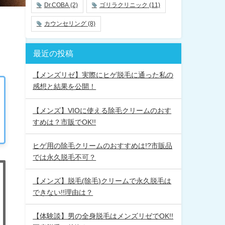
Dr.COBA
(2)
ゴリラクリニック
(11)
カウンセリング
(8)
最近の投稿
【メンズリゼ】実際にヒゲ脱毛に通った私の
感想と結果を公開！
【メンズ】VIOに使える除毛クリームのおす
すめは？市販でOK!!
ヒゲ用の除毛クリームのおすすめは!?市販品
では永久脱毛不可？
【メンズ】脱毛(除毛)クリームで永久脱毛は
できない!!理由は？
【体験談】男の全身脱毛はメンズリゼでOK!!