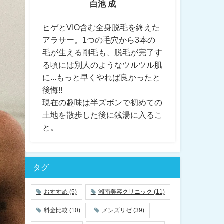
白池 成
ヒゲとVIO含む全身脱毛を終えた
アラサー。1つの毛穴から3本の
毛が生える剛毛も、脱毛が完了す
る頃には別人のようなツルツル肌
に...もっと早くやれば良かったと
後悔!!
現在の趣味は半ズボンで初めての
土地を散歩した後に銭湯に入るこ
と。
タグ
おすすめ
(5)
湘南美容クリニック
(11)
料金比較
(10)
メンズリゼ
(39)