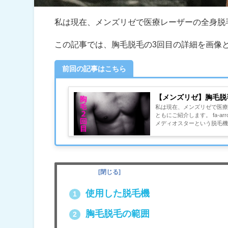
私は現在、メンズリゼで医療レーザーの全身脱
この記事では、胸毛脱毛の3回目の詳細を画像
前回の記事はこちら
【メンズリゼ】胸毛脱
私は現在、メンズリゼで医療
ともにご紹介します。 fa-ar
メディオスターという脱毛機
目次
[
閉じる
]
使用した脱毛機
1
胸毛脱毛の範囲
2