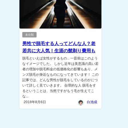
未分類
男性で脱毛する人ってどんな人？老
若共に大人気！生涯の髭剃り費用も
脱毛といえば女性がするもの... 一昔前はこのよう
なイメージでした。 しかし近年は美意識の高い若
者の増加や脱毛料金の低価格化の影響もあり、メ
ンズ脱毛が身近なものになってきています！ この
記事では、どんな男性が脱毛をしているのかにつ
いて詳しく見ていきます。 合理的な人 脱毛をす
るということは、当然ですがもう毛が生えてこ
な...
2018年8月6日
白池成