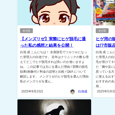
未分類
未分類
【メンズリゼ】実際にヒゲ脱毛に通
ヒゲ用の
った私の感想と結果を公開！
は!?市販
白池 成 こんにちは！ 全身脱毛でツルツルになっ
白池 成 こ
た管理人の白池です。 近年はクリニックの数も増
た管理人の白
えてどこでヒゲ脱毛すれば良いのか迷いますよ
毛が溶けてキ
ね。 この記事では主にを選んだ理由 / 実際の脱毛
だ「腕や足に
効果(画像付) / 料金の説明と比較 / Q&A について
思っている方
解説します。 メンズリゼのヒゲ脱毛を選んだ理由
に使えるおす
私がメンズリゼを選ん...
おすすめの永
用...
2025年9月23日
白池成
2025年5月3