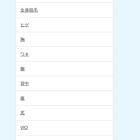
全身脱毛
ヒゲ
胸
ワキ
腕
背中
腹
尻
VIO