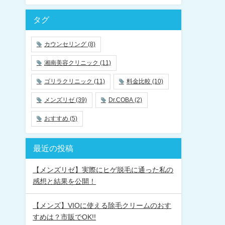
タグ
カウンセリング
(8)
湘南美容クリニック
(11)
ゴリラクリニック
(11)
料金比較
(10)
メンズリゼ
(39)
Dr.COBA
(2)
おすすめ
(5)
最近の投稿
【メンズリゼ】実際にヒゲ脱毛に通った私の
感想と結果を公開！
【メンズ】VIOに使える除毛クリームのおす
すめは？市販でOK!!