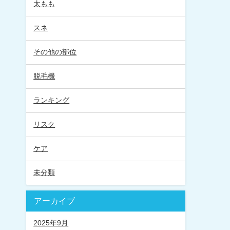
太もも
スネ
その他の部位
脱毛機
ランキング
リスク
ケア
未分類
アーカイブ
2025年9月