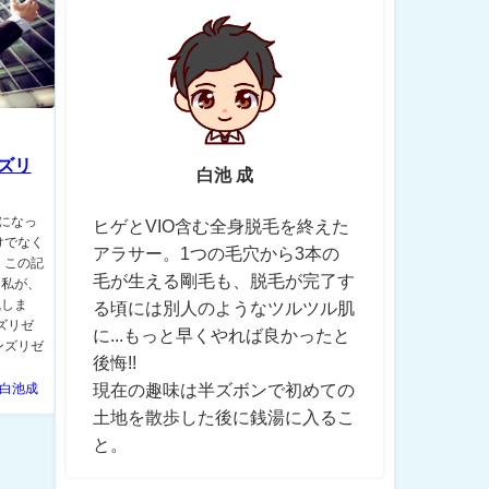
ズリ
白池 成
ルになっ
ヒゲとVIO含む全身脱毛を終えた
けでなく
アラサー。1つの毛穴から3本の
 この記
毛が生える剛毛も、脱毛が完了す
た私が、
説しま
る頃には別人のようなツルツル肌
ズリゼ
に...もっと早くやれば良かったと
ンズリゼ
後悔!!
現在の趣味は半ズボンで初めての
白池成
土地を散歩した後に銭湯に入るこ
と。