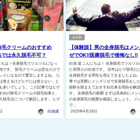
未分類
除毛クリームのおすすめ
【体験談】男の全身脱毛はメン
品では永久脱毛不可？
ゼでOK!!医療脱毛で後悔なし!!
んにちは！全身脱毛でツルツルになっ
白池 成 こんにちは！ 全身脱毛でツルツ
池です。 除毛クリームは塗るだけで
た管理人の白池です。 近年はヒゲ脱毛だ
レイになるので重宝しますよね。 た
全身脱毛する男性も増えてきましたよね。
は使えるけどヒゲには使えない」と
事では実際にメンズリゼで全身脱毛をし
も多いでしょう。 この記事ではヒゲ
経験を踏まえておすすめ出来る理由を解
すめの除毛クリームや脱毛効果と、
す。 全身脱毛の範囲 まずは具体的にメン
久脱毛法について解説します。 ヒゲ
の全身脱毛の範囲を確認しましょう。 メ
で...
日
白池成
2025年4月19日