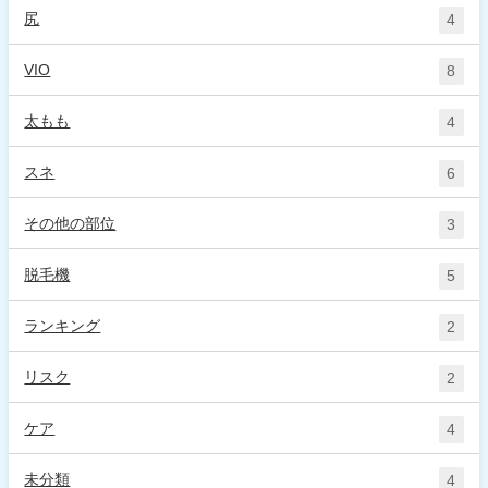
尻
4
VIO
8
太もも
4
スネ
6
その他の部位
3
脱毛機
5
ランキング
2
リスク
2
ケア
4
未分類
4