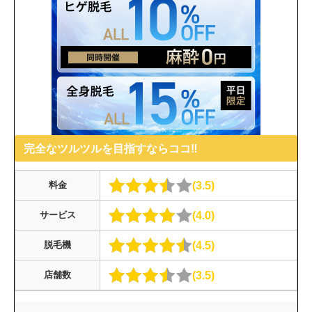
完全なツルツルを目指すならココ‼︎
3.5
料金
4.0
サービス
4.5
脱毛機
3.5
店舗数