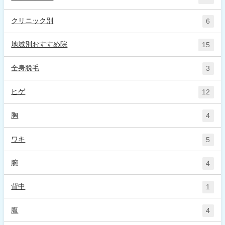
クリニック別
6
地域別おすすめ院
15
全身脱毛
3
ヒゲ
12
胸
4
ワキ
5
腕
4
背中
1
腹
4