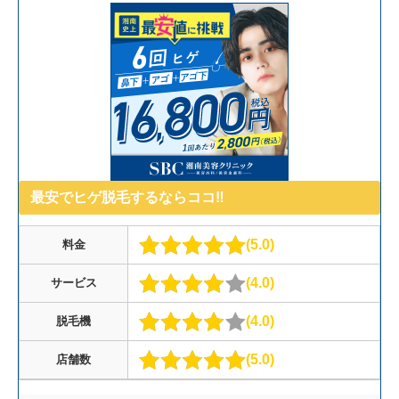
最安でヒゲ脱毛するならココ‼︎
5.0
料金
4.0
サービス
4.0
脱毛機
5.0
店舗数