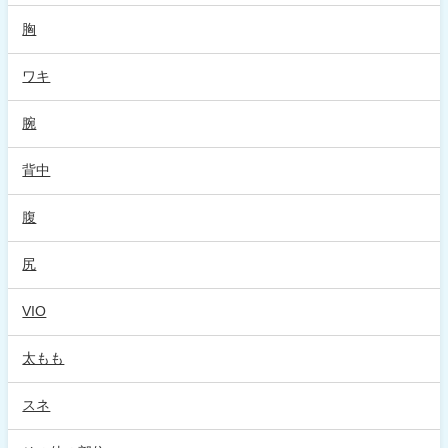
胸
ワキ
腕
背中
腹
尻
VIO
太もも
スネ