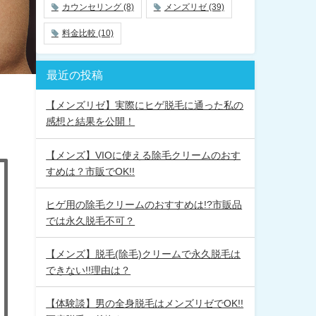
カウンセリング
(8)
メンズリゼ
(39)
料金比較
(10)
最近の投稿
【メンズリゼ】実際にヒゲ脱毛に通った私の
感想と結果を公開！
【メンズ】VIOに使える除毛クリームのおす
すめは？市販でOK!!
ヒゲ用の除毛クリームのおすすめは!?市販品
では永久脱毛不可？
【メンズ】脱毛(除毛)クリームで永久脱毛は
できない!!理由は？
【体験談】男の全身脱毛はメンズリゼでOK!!