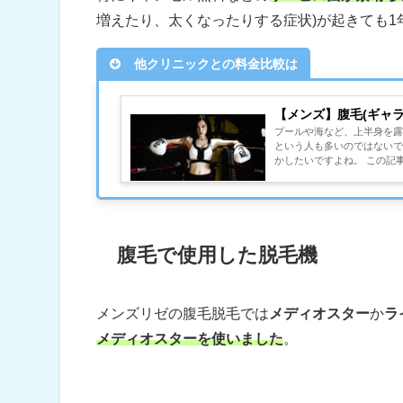
増えたり、太くなったりする症状)が起きても
他クリニックとの料金比較は
【メンズ】腹毛(ギャ
プールや海など、上半身を
という人も多いのではないで
かしたいですよね。 この記
腹毛で使用した脱毛機
メンズリゼの腹毛脱毛では
メディオスター
か
ラ
メディオスターを使いました
。