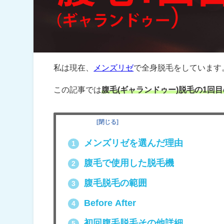
私は現在、
メンズリゼ
で全身脱毛をしています
この記事では
腹毛(ギャランドゥー)脱毛の1回
目次
[
閉じる
]
メンズリゼを選んだ理由
1
腹毛で使用した脱毛機
2
腹毛脱毛の範囲
3
Before After
4
初回腹毛脱毛その他詳細
5