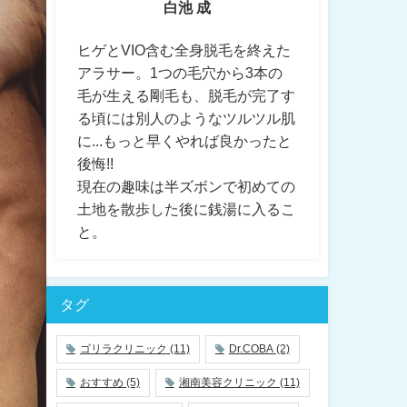
白池 成
ヒゲとVIO含む全身脱毛を終えた
アラサー。1つの毛穴から3本の
毛が生える剛毛も、脱毛が完了す
る頃には別人のようなツルツル肌
に...もっと早くやれば良かったと
後悔!!
現在の趣味は半ズボンで初めての
土地を散歩した後に銭湯に入るこ
と。
タグ
ゴリラクリニック
(11)
Dr.COBA
(2)
おすすめ
(5)
湘南美容クリニック
(11)