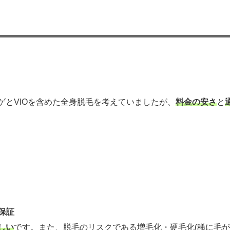
ゲとVIOを含めた全身脱毛を考えていましたが、
料金の安さ
と
保証
しい
です。また、脱毛のリスクである増毛化・硬毛化(稀に毛