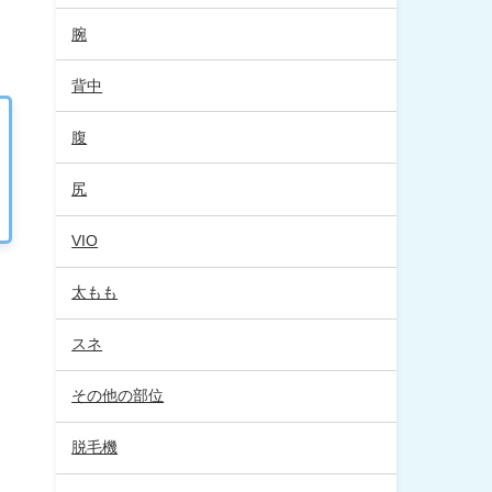
腕
背中
腹
尻
VIO
太もも
スネ
その他の部位
脱毛機